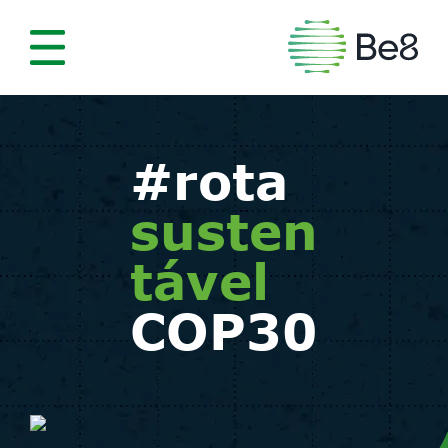
#rota
susten
tável
COP30