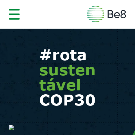
#rota
susten
tável
COP30