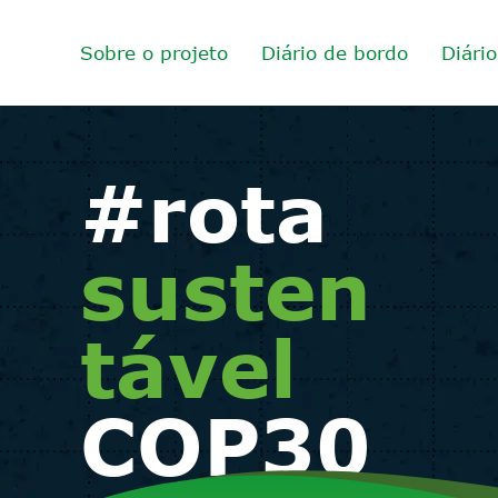
Sobre o projeto
Diário de bordo
Diári
#rota
susten
tável
COP30