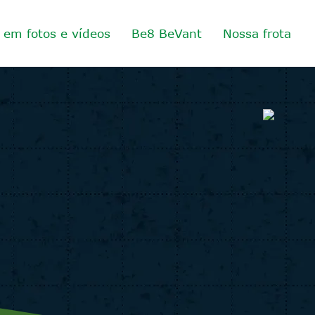
o em fotos e vídeos
Be8 BeVant
Nossa frota