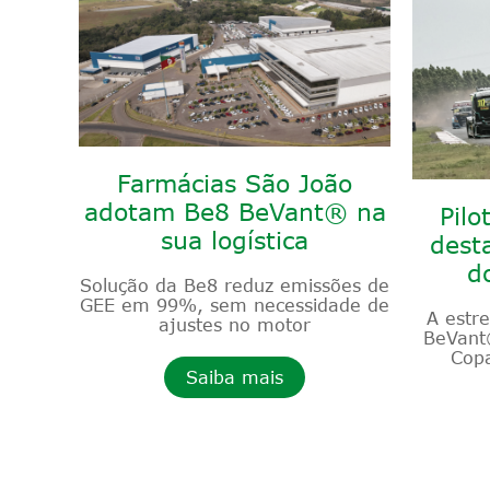
Farmácias São João
adotam Be8 BeVant® na
Pilo
sua logística
dest
d
Solução da Be8 reduz emissões de
GEE em 99%, sem necessidade de
A estr
ajustes no motor
BeVant
Copa
Saiba mais