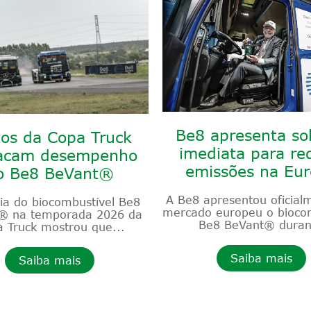
Be8 apresenta so
tos da Copa Truck
imediata para re
acam desempenho
emissões na Eu
o Be8 BeVant®
A Be8 apresentou oficial
eia do biocombustível Be8
mercado europeu o biocom
® na temporada 2026 da
Be8 BeVant® duran
 Truck mostrou que...
Saiba mais
Saiba mais