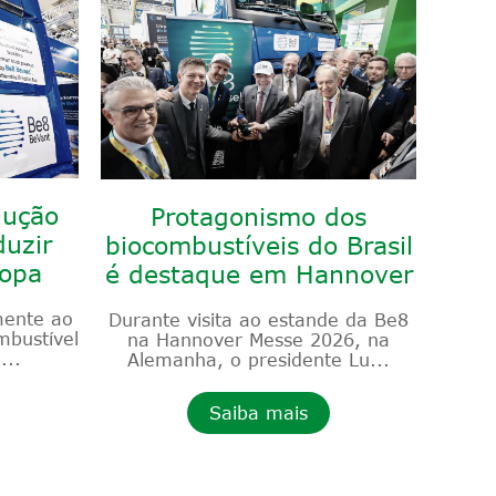
lução
Protagonismo dos
duzir
biocombustíveis do Brasil
ropa
é destaque em Hannover
mente ao
Durante visita ao estande da Be8
bustível
na Hannover Messe 2026, na
...
Alemanha, o presidente Lu...
Saiba mais