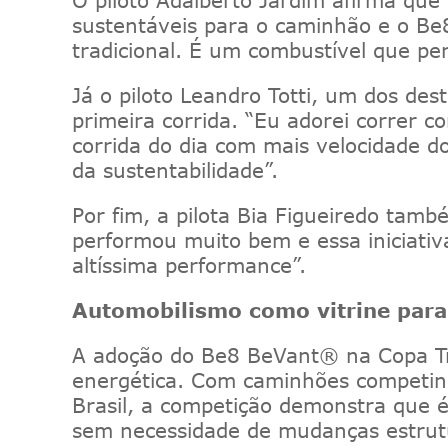
sustentáveis para o caminhão e o B
tradicional. É um combustível que p
Já o piloto
Leandro
Totti, um dos des
primeira corrida.
“Eu adorei correr c
corrida do dia com mais velocidade 
da sustentabilidade”
.
Por fim, a
pilota Bia Figueiredo també
performou muito bem e essa iniciati
altíssima performance”
.
Automobilismo como vitrine para
A adoção do Be8
BeVant
®
na Copa
T
energética.
Com caminhões competind
Brasil, a competição demonstra que 
sem necessidade de mudanças estrut