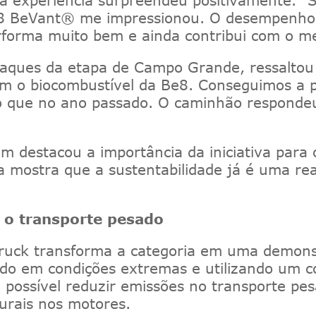
e8
BeVant
®
me impressionou. O desempenho fo
erforma muito bem e ainda contribui com o m
taques da etapa de Campo Grande, ressaltou 
om o biocombustível da Be8. Conseguimos a p
do que no ano passado. O caminhão responde
m destacou a importância da iniciativa para 
va mostra que a sustentabilidade já é uma r
 o transporte pesado
ruck
transforma a categoria em um
a demon
o em condições extremas e utilizando um co
é possível reduzir emissões no transporte
urais nos motores.