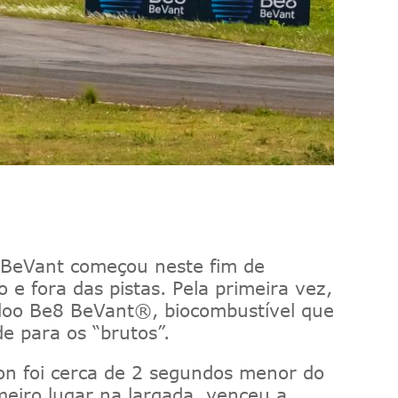
BeVant
começou neste fim de
fora das pistas. Pela primeira vez,
do
o
Be8
BeVant
®
,
biocombustível que
e para os “brutos”.
on foi cerca de 2 segundos menor do
imeiro lugar na largada, venceu a