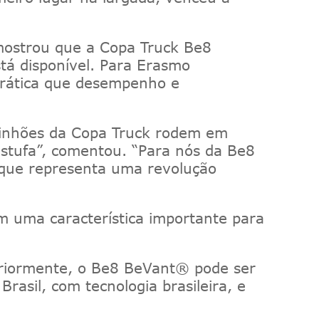
ostrou que a Copa
Truck
Be8
tá disponível.
Para Erasmo
 prática que desempenho e
minhões da Copa
Truck
rodem em
stufa
”
,
comentou. “
Para nós da Be8
que representa uma revolução
em uma característica importante para
riormente
, o Be8
BeVant
®
pode ser
asil, com tecnologia brasileira, e