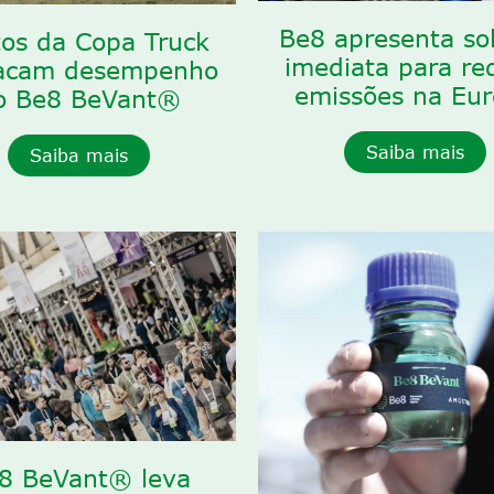
Be8 apresenta so
tos da Copa Truck
imediata para re
acam desempenho
emissões na Eu
o Be8 BeVant®
Saiba mais
Saiba mais
8 BeVant® leva