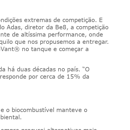
ndições extremas de competição. E
o Adas, diretor da Be8,
a competição
te de altíssima performance, onde
quilo que nos propusemos a entregar.
Vant
®
no tanque e começar a
da há duas décadas no país.
“O
responde por cerca de 15% da
ue o
bio
combustível manteve o
iental.
empre procurei alternativas mais