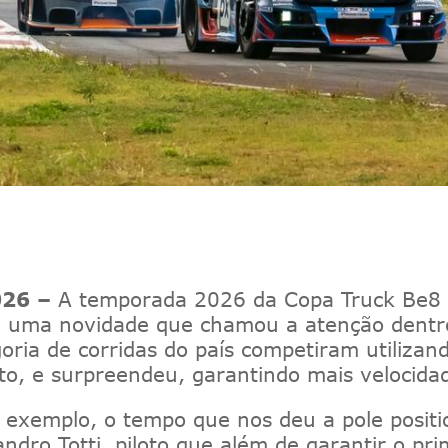
026 –
A temporada 2026 da Copa
Truck
Be8
a novidade que chamou a atenção dentro e 
oria de corridas do país competiram utilizan
to
, e surpreendeu
,
garantindo mais velocidad
 exemplo, o tempo que nos deu a pole positi
ndro Totti,
piloto que além de garantir o pr