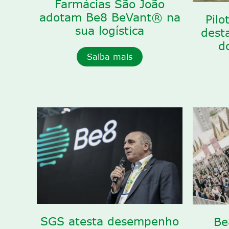
Farmácias São João
adotam Be8 BeVant® na
Pilo
sua logística
dest
d
Saiba mais
SGS atesta desempenho
Be