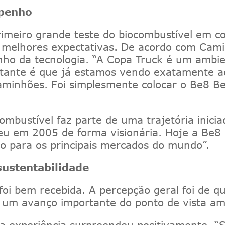
mpenho
imeiro grande teste do
bio
combustível em co
melhores expectativas
.
De acordo com Camil
nho da tecnologia.
“
A Copa
Truck
é um ambien
ortante é que já estamos vendo exatamente a
minhões. Foi simplesmente colocar o Be8
Be
mbustível faz parte de uma trajetória inicia
ceu em 2005 de forma visionária. Hoje
a Be8 
ção para os principais mercados do mundo”
.
ustentabilidade
foi bem recebida. A percepção geral foi de q
um avanço importante do ponto de vista amb
a experiência surpreendeu positivamente.
“S