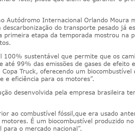
n
o
Autódromo Internacional Orlando Moura
m
a descarbonização do transporte pesado
já es
, a primeira etapa da temporada mostrou na
tos.
l 100% sustentável que permite que os ca
e até 99% das emissões de gases de efeito e
da Copa
Truck
,
oferecendo um biocombustível 
de
e eficiência para os motores
”.
ução desenvolvida pela empresa brasileira t
rior
ao
combustível fóssil
,
que era usado ante
motores. É um biocombustível produzido no Br
l para o mercado nacional”
.