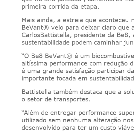
primeira corrida da etapa.
Mais ainda, a
estreia
que
aconteceu 
BeVant
® veio
para
deixar claro
que
Carlos
Battistella, presidente da Be8
sustentabilidade podem caminhar jun
“O Be8
BeVant
®
é um biocombustíve
altíssima performance com redução d
é uma grande satisfação participar 
importante focada em sustentabilida
Battistella também destaca que a sol
o setor de transportes.
“Além de entregar performance
supe
utilizado sem nenhuma alteração nos 
desenvolvido para ter um custo viáve