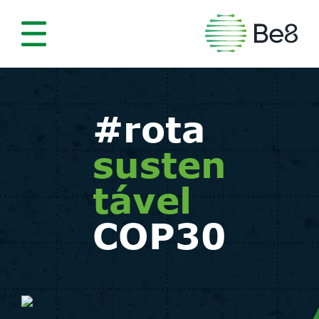
#rota
susten
tável
COP30