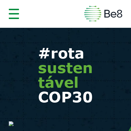
#rota
susten
tável
COP30