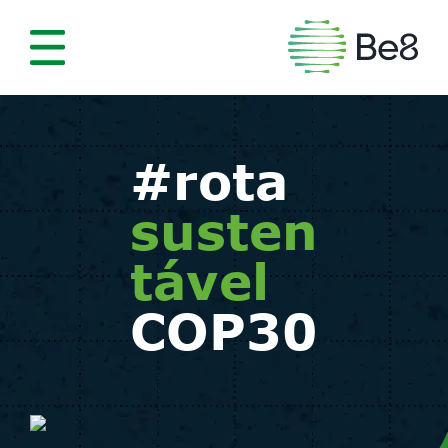
#rota
susten
tável
COP30