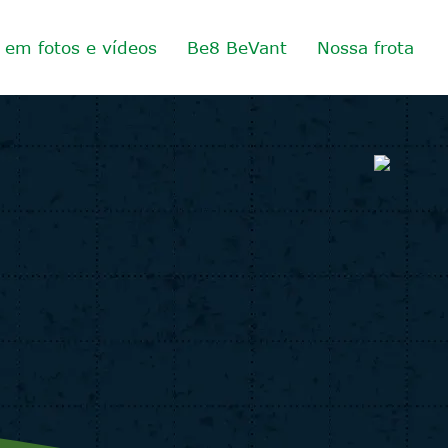
o em fotos e vídeos
Be8 BeVant
Nossa frota