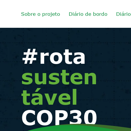
Sobre o projeto
Diário de bordo
Diári
#rota
susten
tável
COP30