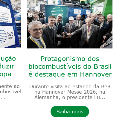
lução
Protagonismo dos
duzir
biocombustíveis do Brasil
ropa
é destaque em Hannover
mente ao
Durante visita ao estande da Be8
bustível
na Hannover Messe 2026, na
...
Alemanha, o presidente Lu...
Saiba mais