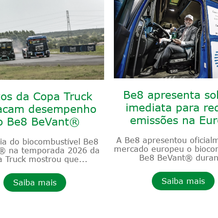
Be8 apresenta so
tos da Copa Truck
imediata para re
acam desempenho
emissões na Eu
o Be8 BeVant®
A Be8 apresentou oficial
eia do biocombustível Be8
mercado europeu o biocom
® na temporada 2026 da
Be8 BeVant® duran
 Truck mostrou que...
Saiba mais
Saiba mais