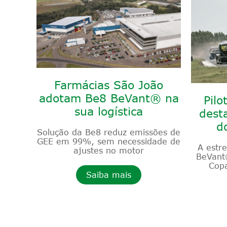
Farmácias São João
adotam Be8 BeVant® na
Pilo
sua logística
dest
d
Solução da Be8 reduz emissões de
GEE em 99%, sem necessidade de
A estr
ajustes no motor
BeVant
Copa
Saiba mais