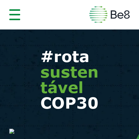
#rota
susten
tável
COP30