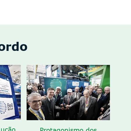
bordo
lução
Protagonismo dos