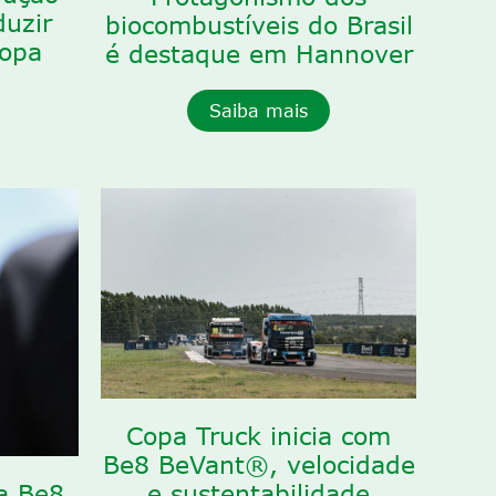
duzir
biocombustíveis do Brasil
ropa
é destaque em Hannover
Saiba mais
Copa Truck inicia com
Be8 BeVant®, velocidade
za Be8
e sustentabilidade