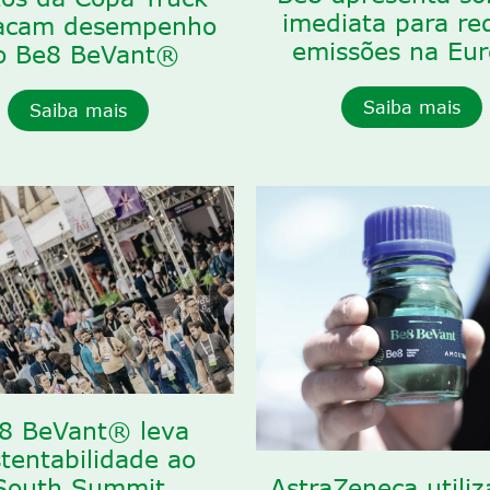
imediata para re
acam desempenho
emissões na Eu
o Be8 BeVant®
Saiba mais
Saiba mais
8 BeVant® leva
tentabilidade ao
AstraZeneca utili
South Summit