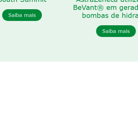
BeVant® em gerad
bombas de hidr
Saiba mais
Saiba mais