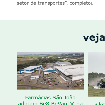
setor de transportes”, completou
veja
Farmácias São João
adotam Be8 BeVant® na
Pilo