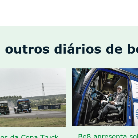
 outros diários de 
Be8 apresenta so
tos da Copa Truck