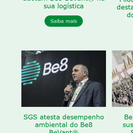
sua logística
dest
d
Saiba mais
SGS atesta desempenho
Be
ambiental do Be8
sus
BeVant®